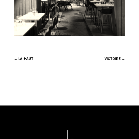
←
LÀ-HAUT
VICTOIRE
→